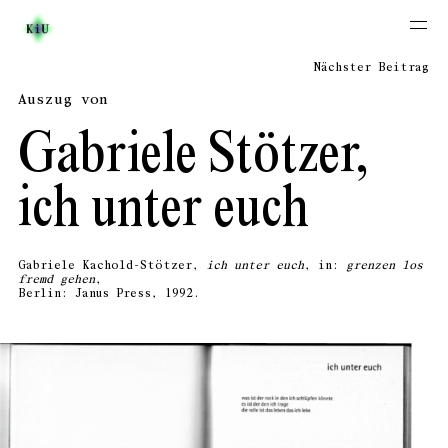
Nächster Beitrag
Auszug von
Gabriele Stötzer,
ich unter euch
Gabriele Kachold-Stötzer,
ich unter euch
, in:
grenzen los
fremd gehen
,
Berlin:
Janus Press, 1992.